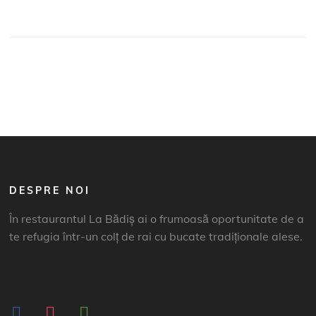
DESPRE NOI
În restaurantul La Bădiș ai o frumoasă oportunitate de a
te refugia într-un colț de rai cu bucate tradiționale alese.
facebook
instagram
tripadvisor