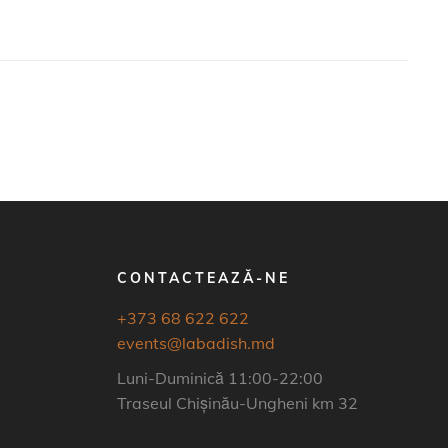
CONTACTEAZĂ-NE
+373 68 622 622
events@labadish.md
Luni-Duminică 11:00-22:00
Traseul Chișinău-Ungheni km 32