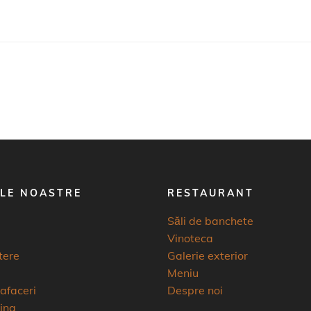
ILE NOASTRE
RESTAURANT
Săli de banchete
Vinoteca
tere
Galerie exterior
Meniu
 afaceri
Despre noi
ing