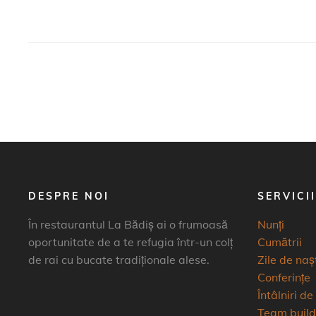
DESPRE NOI
SERVICI
În restaurantul La Bădiș ai o frumoasă
Nunți
oportunitate de a te refugia într-un colț
Cumătrii
de rai cu bucate tradiționale alese.
Zile de naș
Conferințe
Întâlniri de
Team build