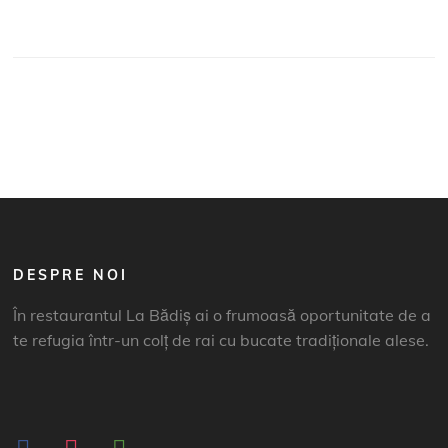
DESPRE NOI
În restaurantul La Bădiș ai o frumoasă oportunitate de a
te refugia într-un colț de rai cu bucate tradiționale alese.
facebook
instagram
tripadvisor