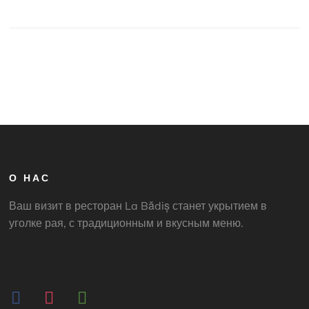
О НАС
Ваш визит в ресторан La Bădiș станет укрытием в
уголке рая, с традиционным и вкусным меню.
facebook
instagram
tripadvisor