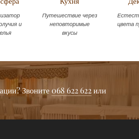
сфера
Кухня
Де
изатор
Путешествие через
Естест
олучия и
неповторимые
цвета 
елья
вкусы
ации? Звоните
068 622 622
или